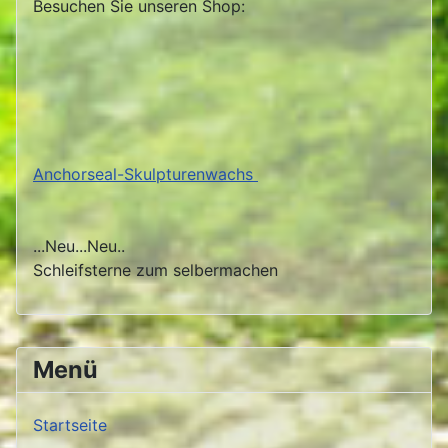
Besuchen Sie unseren Shop:
Anchorseal-Skulpturenwachs
...Neu...Neu..
Schleifsterne zum selbermachen
Menü
Startseite