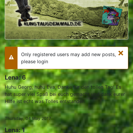
×
Only registered users may add new posts,
Warning
please login
Lena: 6
Huhu Georg, huhu Eva, Danke für den tollen Tag! Es
hat super viel Spaß bei euch gemacht und dank eurer
Hilfe ist echt was Tolles entstanden
Thursday, 04 May 2017
Lena: 1