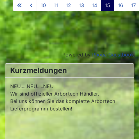
10
11
12
13
14
15
16
17
Powered by
Phoca Guestbook
Kurzmeldungen
NEU.....NEU.....NEU
Wir sind offizieller Arbortech Händler.
Bei uns können Sie das komplette Arbortech
Lieferprogramm bestellen!