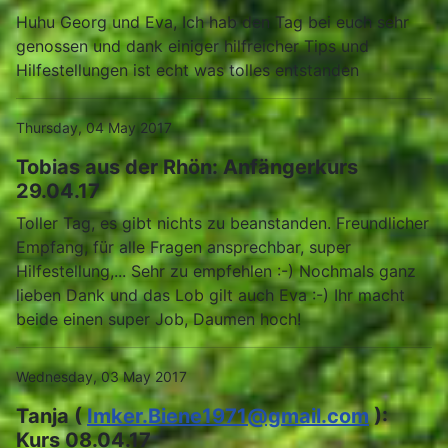
Huhu Georg und Eva, Ich hab den Tag bei euch sehr
genossen und dank einiger hilfreicher Tips und
Hilfestellungen ist echt was tolles entstanden
Thursday, 04 May 2017
Tobias aus der Rhön: Anfängerkurs
29.04.17
Toller Tag, es gibt nichts zu beanstanden. Freundlicher
Empfang, für alle Fragen ansprechbar, super
Hilfestellung,... Sehr zu empfehlen :-) Nochmals ganz
lieben Dank und das Lob gilt auch Eva :-) Ihr macht
beide einen super Job, Daumen hoch!
Wednesday, 03 May 2017
Tanja (
Imker.Biene1971@gmail.com
):
Kurs 08.04.17