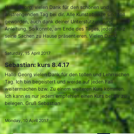
Hallo Georg, vielen Dank für den schönen und
anstrengenden Tag bei dir. Alle Kunstobjekte sind toll
geworden, auch dank deiner Unterstützung und
Anleitung. So konnte, am Ende des Tages, jeder stolz
seine Sachen zu Hause präsentieren. Vielen Dank!
Saturday, 15 April 2017
Sebastian: kurs 8.4.17
Hallo Georg vielen Dank für den tollen und Lehrreichen
Tag. Ich bin begeistert und werde auf jeden Fall
weitermachen bzw. Zu einem weiteren Kurs kommen.
Ich kann es nur jedem empfehlen einen Kurs bei dir zu
belegen. Gruß Sebastian
Monday, 10 April 2017