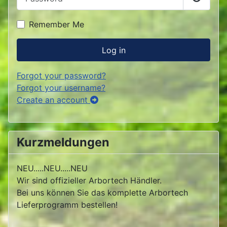
Show P
Remember Me
Log in
Forgot your password?
Forgot your username?
Create an account
Kurzmeldungen
NEU.....NEU.....NEU
Wir sind offizieller Arbortech Händler.
Bei uns können Sie das komplette Arbortech
Lieferprogramm bestellen!