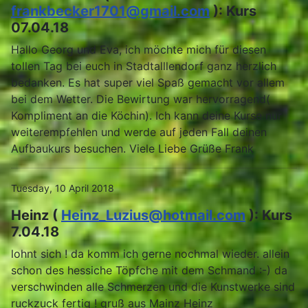
frankbecker1701@gmail.com
): Kurs
07.04.18
Hallo Georg und Eva, ich möchte mich für diesen
tollen Tag bei euch in Stadtalllendorf ganz herzlich
bedanken. Es hat super viel Spaß gemacht vor allem
bei dem Wetter. Die Bewirtung war hervorragend(
Kompliment an die Köchin). Ich kann deine Kurse nur
weiterempfehlen und werde auf jeden Fall deinen
Aufbaukurs besuchen. Viele Liebe Grüße Frank
Tuesday, 10 April 2018
Heinz (
Heinz_Luzius@hotmail.com
): Kurs
7.04.18
lohnt sich ! da komm ich gerne nochmal wieder. allein
schon des hessiche Töpfche mit dem Schmand :-) da
verschwinden alle Schmerzen und die Kunstwerke sind
ruckzuck fertig ! gruß aus Mainz Heinz