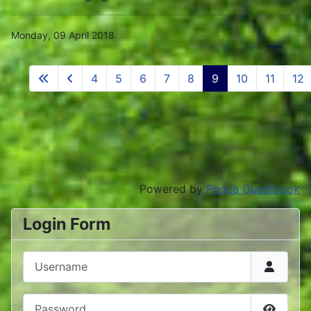
Monday, 09 April 2018
4
5
6
7
8
9
10
11
12
Powered by
Phoca Guestbook
Login Form
Username
Password