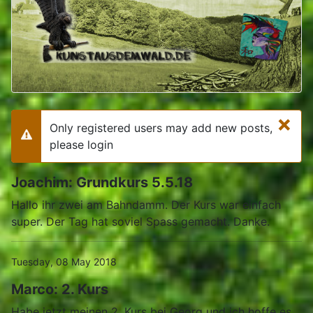
×
Only registered users may add new posts,
Warning
please login
Joachim: Grundkurs 5.5.18
Hallo ihr zwei am Bahndamm. Der Kurs war einfach
super. Der Tag hat soviel Spass gemacht. Danke.
Tuesday, 08 May 2018
Marco: 2. Kurs
Habe jetzt meinen 2. Kurs bei Georg und ich hoffe es