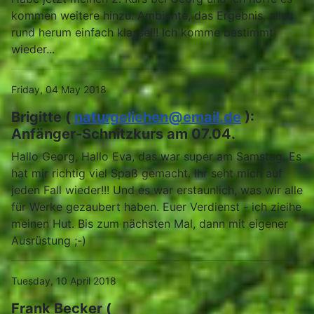
kommen weitere hinzu. Ambiente, das Ergebnis, alles
rund herum einfach klasse!!! Ich komme bestimmt
wieder...
Friday, 04 May 2018
Brigitte (
naturgeliehen@email.de
):
Anfänger-Schnitzkurs am 07.04.
Hallo Georg, Hallo Eva, das war super am Samstag. Es
hat mir richtig viel Spaß gemacht. Ihr seht mich auf
jeden Fall wieder!!! Und es war erstaunlich, was wir alle
für Werke gezaubert haben. Euer Verdienst - ich zieihe
meinen Hut. Bis zum nächsten Mal, dann mit eigener
Ausrüstung ;-)
Tuesday, 10 April 2018
Frank Becker (