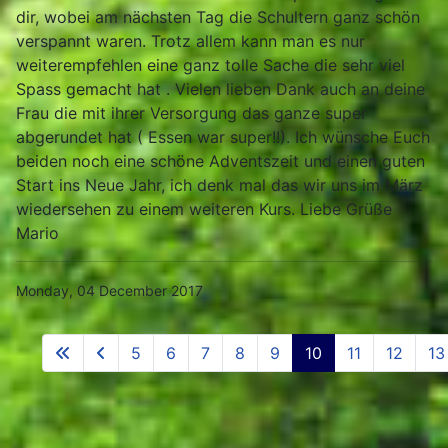
dir, wobei am nächsten Tag die Schultern ganz schön
verspannt waren. Trotz allem kann man es nur
weiterempfehlen eine ganz tolle Sache die sehr viel
Spass gemacht hat . Vielen lieben Dank auch an deine
Frau die mit ihrer Versorgung das ganze super
abgerundet hat ( Essen war super!!). Ich wünsche Euch
beiden noch eine schöne Adventszeit und einen guten
Start ins Neue Jahr, ich denk mal das wir uns im März
wiedersehen zu einem weiteren Kurs. Liebe Grüße
Mario
Monday, 04 December 2017
5
6
7
8
9
10
11
12
13