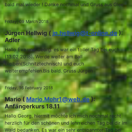
bald mal wieder ! Danke nochmal und Gruss aus Glee.
Friday, 09 March 2018
Jürgen Hellwig (
jp.hellwig@t-online.de
):
Adler
Hallo Eva und Georg. es war ein toller Tag bei euch
(13.02 2018). Werde weiter am Ball
bleiben(Schnitztechnisch) und euch
weiterempfehlen.Bis bald. Gruss Jürgen
Friday, 16 February 2018
Mario (
Mario.Mohr1@web.de
):
Anfängerkurs 18.11
Hallo Georg, hiermit möchte ich mich nochmal recht
herzlich für den schönen und lehrreichen Tag bei dir im
Wald bedanken. Es war ein sehr entspannter Tag bei