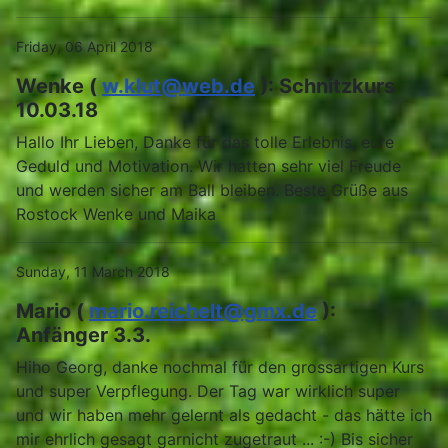
Friday, 06 April 2018
Wenke (
w.klut@web.de
): Schnitzkurs
10.03.18
Hallo Ihr Lieben, Danke für das tolle Erlebnis, eure
Geduld und Motivation. Wir hatten sehr viel Freude
und werden sicher am Ball bleiben. Beste Grüße aus
Rostock Wenke und Maika
Sunday, 11 March 2018
Mario (
mario.reichelt@gmx.de
):
Anfänger 3.3.
Hiho Georg, danke nochmal für den grossartigen Kurs
und super Verpflegung. Der Tag war wirklich super
und wir haben mehr gelernt als gedacht - das hätte ich
mir ehrlich gesagt garnicht zugetraut ... :-) Bis sicher