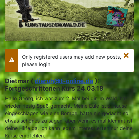
×
Only registered users may add new posts,
Warning
please login
Dietmar (
dieruh@t-online.de
):
Fortgeschrittenen Kurs 24.03.18
Hallo Georg, ich war zum 2. Mal bei dir im Wald, hat
wieder riesig Spaß gemacht. Meine Eule ist zuhause
eingeschlagen wie eine Bombe, hätte nie gedacht so
etwas schönes zu sägen, aber wenn es mal klemmt ist
deine Hilfe da. Ich kann jedem Interessierten nur deine
Kurse empfehlen.