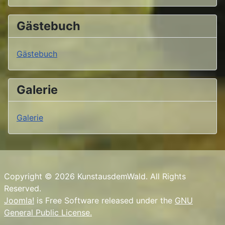
Gästebuch
Gästebuch
Galerie
Galerie
Copyright © 2026 KunstausdemWald. All Rights
Reserved.
Joomla!
is Free Software released under the
GNU
General Public License.