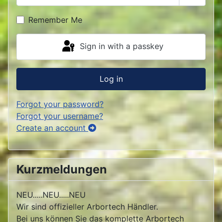
Show P
Remember Me
Sign in with a passkey
Log in
Forgot your password?
Forgot your username?
Create an account
Kurzmeldungen
NEU.....NEU.....NEU
Wir sind offizieller Arbortech Händler.
Bei uns können Sie das komplette Arbortech