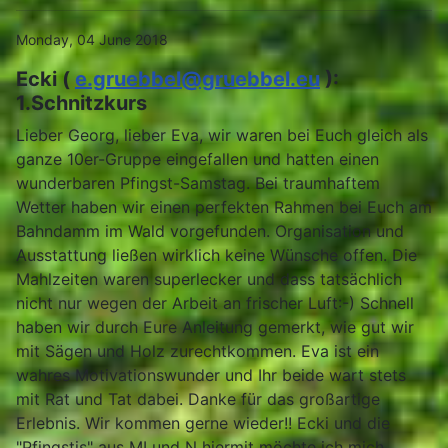
Monday, 04 June 2018
Ecki (
e.gruebbel@gruebbel.eu
):
1.Schnitzkurs
Lieber Georg, lieber Eva, wir waren bei Euch gleich als
ganze 10er-Gruppe eingefallen und hatten einen
wunderbaren Pfingst-Samstag. Bei traumhaftem
Wetter haben wir einen perfekten Rahmen bei Euch am
Bahndamm im Wald vorgefunden. Organisation und
Ausstattung ließen wirklich keine Wünsche offen. Die
Mahlzeiten waren superlecker und dass tatsächlich
nicht nur wegen der Arbeit an frischer Luft:-) Schnell
haben wir durch Eure Anleitung gemerkt, wie gut wir
mit Sägen und Holz zurechtkommen. Eva ist ein
wahres Motivationswunder und Ihr beide wart stets
mit Rat und Tat dabei. Danke für das großartige
Erlebnis. Wir kommen gerne wieder!! Ecki und die
"Pfingstis" aus MI und N hiermit möchte ich mich