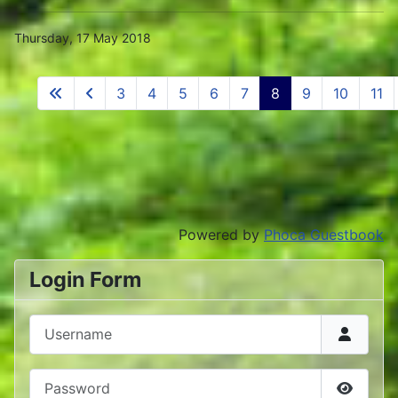
Thursday, 17 May 2018
3
4
5
6
7
8
9
10
11
Powered by
Phoca Guestbook
Login Form
Username
Password