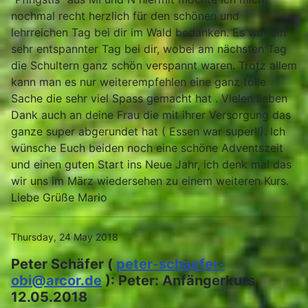
nochmal recht herzlich für den schönen und
lehrreichen Tag bei dir im Wald bedanken. Es war ein
sehr entspannter Tag bei dir, wobei am nächsten Tag
die Schultern ganz schön verspannt waren. Trotz allem
kann man es nur weiterempfehlen eine ganz tolle
Sache die sehr viel Spass gemacht hat . Vielen lieben
Dank auch an deine Frau die mit ihrer Versorgung das
ganze super abgerundet hat ( Essen war super!!). Ich
wünsche Euch beiden noch eine schöne Adventszeit
und einen guten Start ins Neue Jahr, ich denk mal das
wir uns im März wiedersehen zu einem weiteren Kurs.
Liebe Grüße Mario
Thursday, 24 May 2018
Peter Schäfer (
peter-schaefer-
obi@arcor.de
): Peter: Anfängerkurs
12.05.2018