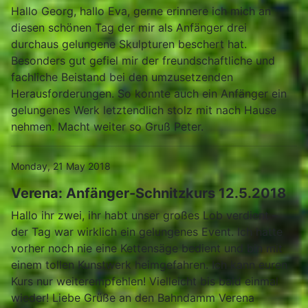
Hallo Georg, hallo Eva, gerne erinnere ich mich an
diesen schönen Tag der mir als Anfänger drei
durchaus gelungene Skulpturen beschert hat.
Besonders gut gefiel mir der freundschaftliche und
fachliche Beistand bei den umzusetzenden
Herausforderungen. So konnte auch ein Anfänger ein
gelungenes Werk letztendlich stolz mit nach Hause
nehmen. Macht weiter so Gruß Peter.
Monday, 21 May 2018
Verena: Anfänger-Schnitzkurs 12.5.2018
Hallo ihr zwei, ihr habt unser großes Lob verdient –
der Tag war wirklich ein gelungenes Event. Ich hatte
vorher noch nie eine Kettensäge bedient und bin mit
einem tollen Kunstwerk heimgefahren. Ich kann euren
Kurs nur weiterempfehlen! Vielleicht bis bald einmal
wieder! Liebe Grüße an den Bahndamm Verena