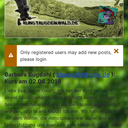
×
Only registered users may add new posts,
Warning
please login
Barbara Bugdahl (
bbugdahl@gmx.de
):
Kurs am 02.06.2018
Liebe Eva, lieber Georg, mir hat der Kurs bei euch
soviel Spaß gemacht, dass ich nicht einmal Hunger
bekommen habe und erst als die Pausen angekündigt
wurden, spürte wie kaputt ich war. Wir hatten Glück
mit dem Wetter, die Atmosphäre war super und eure
Unterstützung und euer Lob sehr hilfreich. Sonst wäre