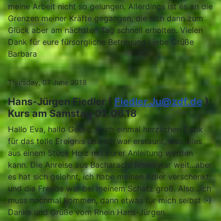
meine Arbeit nicht so gelungen. Allerdings ist es an die
Grenzen meiner Kräfte gegangen, die sich dann zum
Glück aber am nächsten Tag schnell erholten. Vielen
Dank für eure fürsorgliche Betreuung Liebe Grüße
Barbara
Thursday, 07 June 2018
Hans-Jürgen Fiedler (
Fiedler.Ju@zdf.de
):
Kurs am Samstag 02.06.18
Hallo Eva, hallo Georg, noch einmal herzlichen Dank
für das tolle Ereignis und ich war erstaunt, was alles
aus einem Stück Holz mit Eurer Anleitung werden
kann. Die Anreise aus Bacharach/ Rhein war weit...aber
es hat sich gelohnt, ich habe meinen Adler verschenkt
und die Freude war bei meinem Schatz groß. Also...ich
muss nochmal kommen, dann etwas für mich selbst :-)
Danke und Grüße vom Rhein Hans-Jürgen