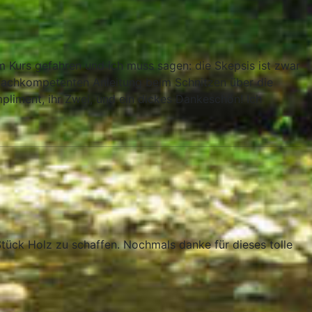
 Kurs gefahren und ich muss sagen: die Skepsis ist zwar
 fachkompetenten Anleitung beim Schnitzen über die
pliment, ihr Zwei, und ein dickes Dankeschön! Ich
Stück Holz zu schaffen. Nochmals danke für dieses tolle