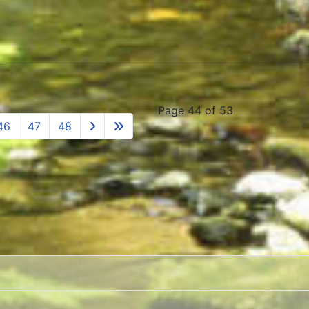
Page 44 of 53
46
47
48