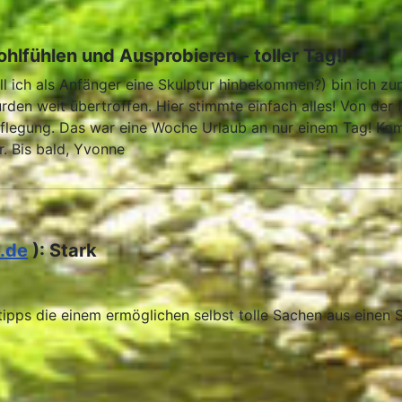
ohlfühlen und Ausprobieren - toller Tag!!
 ich als Anfänger eine Skulptur hinbekommen?) bin ich zum
den weit übertroffen. Hier stimmte einfach alles! Von der
rpflegung. Das war eine Woche Urlaub an nur einem Tag! Kom
. Bis bald, Yvonne
.de
): Stark
tipps die einem ermöglichen selbst tolle Sachen aus einen 