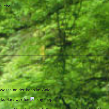
hliche
h.
Anwesen an der Bahn im Wald.
 okupiert worden
.