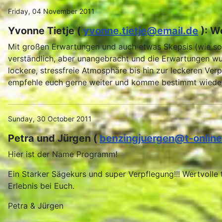
Friday, 04 November 2011
Yvonne Tietje (
yvonne.tietje@email.de
): W
Mit großen Erwartungen und auch etwas Skepsis (wie soll
verständlich, aber unangebracht und die Erwartungen wur
lockere, stressfreie Atmosphäre bis hin zur leckeren Ve
empfehle euch gerne weiter und komme bestimmt wieder
Sunday, 30 October 2011
Petra und Jürgen (
benzingjuergen@t-online
Hier ist der Name Programm!
Ein Starker Sägekurs und super Verpflegung!!! Wertvolle 
Erlebnis bei Euch.
Petra & Jürgen