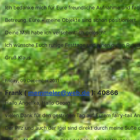
Ich bedanke mich für Eure freundliche Aufnahme und fac
Betreung. Eure + meine Objekte sind schon positioniert.
Deine Mail habe ich versehentlich gelöscht.
Ich wünsche Euch ruhige Festtage und einen guten Rutsc
Gruß Klaus
Friday, 09 December 2011
Frank (
memmeler@web.de
): 40866
Hallo Angelika, Hallo Georg,
vielen Dank für den gestrigen Tag auf Eurem fairy-tail 
Der Pilz und auch der Igel sind direkt durch meine Süße