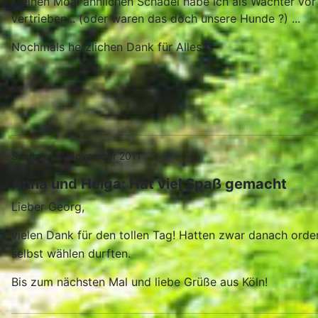
Meinen Moai ähnlichen Schädel habe ich als Wächter vor
vertrieben... (oder waren das doch unsere Hunde ?) ...
Nochmals herzlichen Dank für Alles....
Sunday, 20 November 2011
Anna und Helga: Hat viel Spaß gemacht
Lieber Georg,
vielen Dank für den tollen Tag! Hatten zwar danach orden
selbst wählen durften.
Bis zum nächsten Mal und liebe Grüße aus Köln!