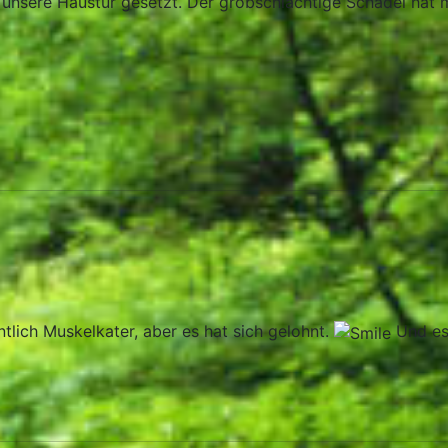
 unsere Haustür gesetzt. Der grobschlächtige Schädel hat
tlich Muskelkater, aber es hat sich gelohnt.
Und es