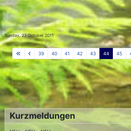
Sunday, 23 October 2011
39
40
41
42
43
44
45
Kurzmeldungen