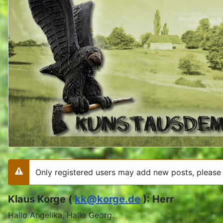
Only registered users may add new posts, please 
Warning
Klaus Korge (
kk@korge.de
): Herr
Hallo Angelika, Hallo Georg.