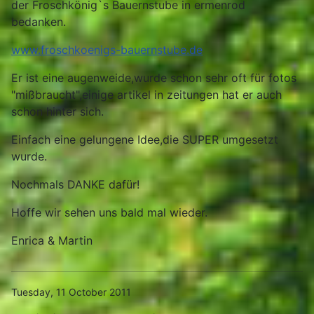
der Froschkönig`s Bauernstube in ermenrod
bedanken.
www.froschkoenigs-bauernstube.de
Er ist eine augenweide,wurde schon sehr oft für fotos
"mißbraucht",einige artikel in zeitungen hat er auch
schon hinter sich.
Einfach eine gelungene Idee,die SUPER umgesetzt
wurde.
Nochmals DANKE dafür!
Hoffe wir sehen uns bald mal wieder.
Enrica & Martin
Tuesday, 11 October 2011