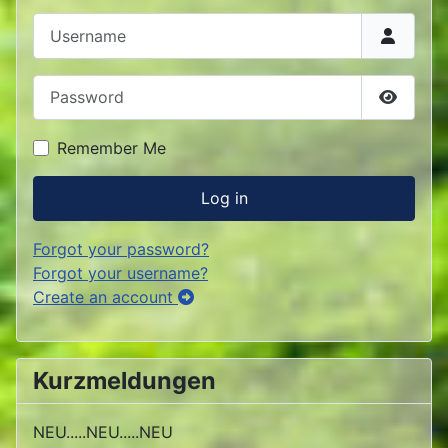
Username
Password
Show P
Remember Me
Log in
Forgot your password?
Forgot your username?
Create an account
Kurzmeldungen
NEU.....NEU.....NEU