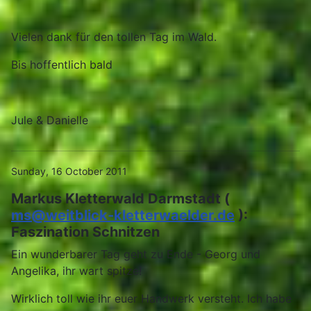
Vielen dank für den tollen Tag im Wald.
Bis hoffentlich bald
Jule & Danielle
Sunday, 16 October 2011
Markus Kletterwald Darmstadt (
ms@weitblick-kletterwaelder.de
):
Faszination Schnitzen
Ein wunderbarer Tag geht zu Ende - Georg und
Angelika, ihr wart spitze!
Wirklich toll wie ihr euer Handwerk versteht. Ich habe