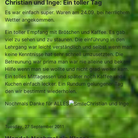
Christian und Inge: Ein toller Tag
Es war einfach super. Waren am 24.09. bei herrlichem
Wetter angekommen.
Ein toller Empfang mit Brötchen und Kaffee. Es gab
viel zu sehen und zu staunen. Die einführung in den
Lehrgang war leicht verständlich und selbst wenn man
keine Kenntnisse hat sehr schnell umzusetzten. Die
Betreunung war prima man war nie alleine und bekam
Hilfe wenn man sie wollte und nicht grad weiter kam.
Ein tolles Mittagessen und später noch Kaffee und
Kuchen einfach lecker. Ein Rundum gelungener Tag
den wir bestimmt wiederholen.
Nochmals Danke für ALLES
Christian und Inge
Tuesday, 27 September 2011