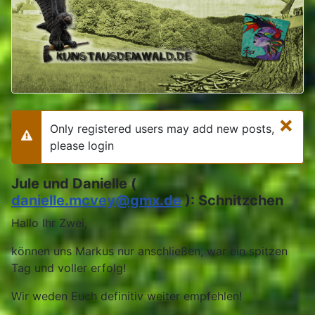
×
Only registered users may add new posts,
Warning
please login
Jule und Danielle (
danielle.mcvey@gmx.de
): Schnitzchen
Hallo Ihr Zwei,
können uns Markus nur anschließen, war ein spitzen
Tag und voller erfolg!
Wir weden Euch definitiv weiter empfehlen!