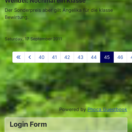
Wendel: Nochmal ein Klasse
Der Sonderpreis aber gilt Angelika für die klasse
Bewirtung.
Saturday, 17 September 2011
40
41
42
43
44
45
46
Powered by
Phoca Guestbook
Login Form