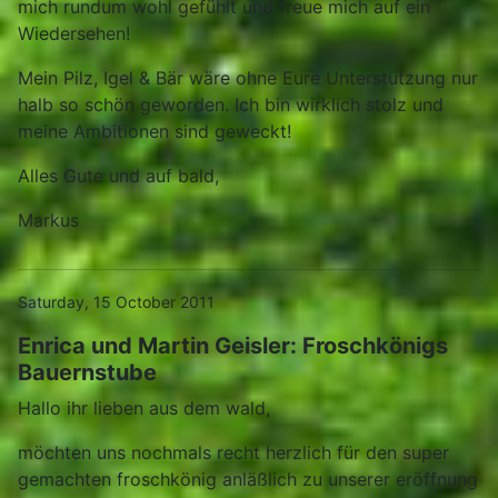
mich rundum wohl gefühlt und freue mich auf ein
Wiedersehen!
Mein Pilz, Igel & Bär wäre ohne Eure Unterstützung nur
halb so schön geworden. Ich bin wirklich stolz und
meine Ambitionen sind geweckt!
Alles Gute und auf bald,
Markus
Saturday, 15 October 2011
Enrica und Martin Geisler: Froschkönigs
Bauernstube
Hallo ihr lieben aus dem wald,
möchten uns nochmals recht herzlich für den super
gemachten froschkönig anläßlich zu unserer eröffnung