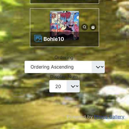
bohle10
Ordering
Display Num
Powered by
Phoca Gallery