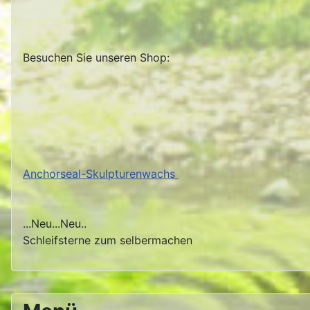
Besuchen Sie unseren Shop:
Anchorseal-Skulpturenwachs
...Neu...Neu..
Schleifsterne zum selbermachen